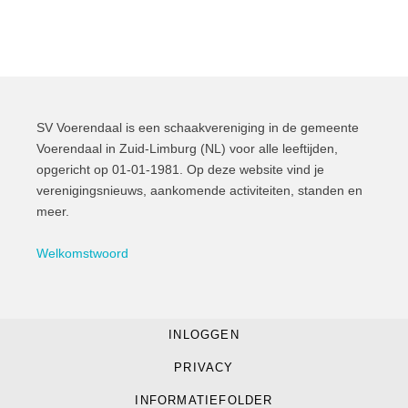
SV Voerendaal is een schaakvereniging in de gemeente
Voerendaal in Zuid-Limburg (NL) voor alle leeftijden,
opgericht op 01-01-1981. Op deze website vind je
verenigingsnieuws, aankomende activiteiten, standen en
meer.
Welkomstwoord
INLOGGEN
© 2022 SV Voerendaal
PRIVACY
website door facemakers.
INFORMATIEFOLDER