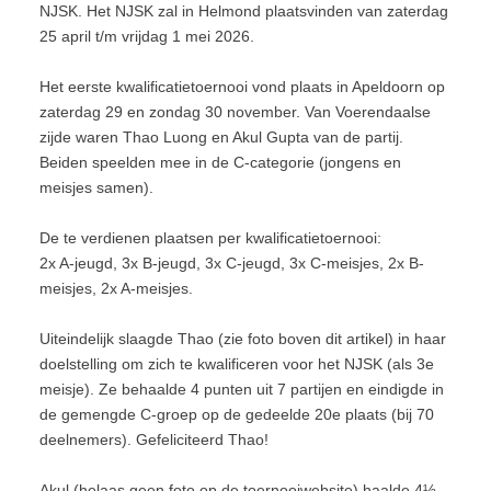
NJSK. Het NJSK zal in Helmond plaatsvinden van zaterdag
25 april t/m vrijdag 1 mei 2026.
Het eerste kwalificatietoernooi vond plaats in Apeldoorn op
zaterdag 29 en zondag 30 november. Van Voerendaalse
zijde waren Thao Luong en Akul Gupta van de partij.
Beiden speelden mee in de C-categorie (jongens en
meisjes samen).
De te verdienen plaatsen per kwalificatietoernooi:
2x A-jeugd, 3x B-jeugd, 3x C-jeugd, 3x C-meisjes, 2x B-
meisjes, 2x A-meisjes.
Uiteindelijk slaagde Thao (zie foto boven dit artikel) in haar
doelstelling om zich te kwalificeren voor het NJSK (als 3e
meisje). Ze behaalde 4 punten uit 7 partijen en eindigde in
de gemengde C-groep op de gedeelde 20e plaats (bij 70
deelnemers). Gefeliciteerd Thao!
Akul (helaas geen foto op de toernooiwebsite) haalde 4½