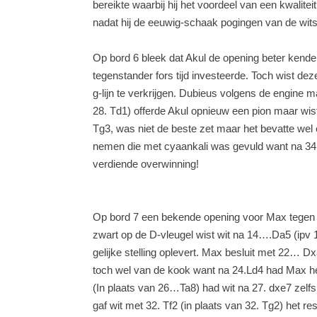
bereikte waarbij hij het voordeel van een kwalite
nadat hij de eeuwig-schaak pogingen van de witsp
Op bord 6 bleek dat Akul de opening beter kende 
tegenstander fors tijd investeerde. Toch wist dez
g-lijn te verkrijgen. Dubieus volgens de engine 
28. Td1) offerde Akul opnieuw een pion maar wist 
Tg3, was niet de beste zet maar het bevatte we
nemen die met cyaankali was gevuld want na 34. P
verdiende overwinning!
Op bord 7 een bekende opening voor Max tegen D
zwart op de D-vleugel wist wit na 14….Da5 (ipv 
gelijke stelling oplevert. Max besluit met 22… Dx
toch wel van de kook want na 24.Ld4 had Max 
(In plaats van 26…Ta8) had wit na 27. dxe7 zelf
gaf wit met 32. Tf2 (in plaats van 32. Tg2) het r