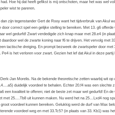
it had. Hoe hij dat heeft gefikst is mij ontschoten, maar het was wel v
eler wist te pareren.
dan zijn tegenstander Gert de Rooy want het tijdverbruik van Akul was
e door correct spel een gelijke stelling te bereiken. Met 13. g6 offerd
maar wel gedurfd! Zwart verdedigde zich knap maar met 28.e4 (in plaa
daardoor wel de zwarte koning naar f6 te drijven. Het vervolg met 33.
l een tactische dreiging. En prompt bezweek de zwartspeler door met
e4 is het verloren voor zwart. Gezien het lef dat Akul in deze partij
erk-Jan Morelis. Na de bekende theoretische zetten waarbij wit op d
14….a5) duidelijk voordeel te behalen. Echter 20.f4 was een slechte
a6 een kwaliteit te offeren; niet de beste zet maar wel gedurfd! En de 
het met 25….Tb8 uit kunnen maken. Nu werd het na 25…Lxd4 nog s
s groot voordeel kunnen bereiken. Gelukkig werd de durf van Max belo
esterende voordeel weg en met 33.Tc5? (in plaats van 33. Kb1) was het 