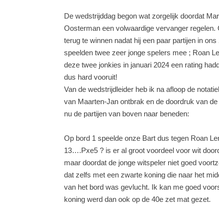
De wedstrijddag begon wat zorgelijk doordat Ma
Oosterman een volwaardige vervanger regelen. O
terug te winnen nadat hij een paar partijen in on
speelden twee zeer jonge spelers mee ; Roan Len
deze twee jonkies in januari 2024 een rating ha
dus hard vooruit!
Van de wedstrijdleider heb ik na afloop de notatie
van Maarten-Jan ontbrak en de doordruk van de 
nu de partijen van boven naar beneden:
Op bord 1 speelde onze Bart dus tegen Roan Len
13….Pxe5 ? is er al groot voordeel voor wit door
maar doordat de jonge witspeler niet goed voortz
dat zelfs met een zwarte koning die naar het mi
van het bord was gevlucht. Ik kan me goed voorst
koning werd dan ook op de 40e zet mat gezet.