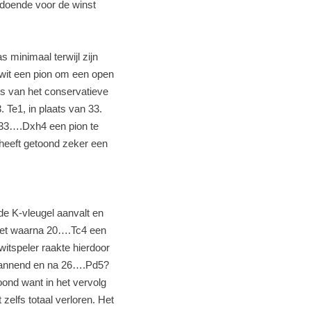
oldoende voor de winst
 minimaal terwijl zijn
e wit een pion om een open
ts van het conservatieve
 Te1, in plaats van 33.
 33….Dxh4 een pion te
 heeft getoond zeker een
e K-vleugel aanvalt en
 zet waarna 20….Tc4 een
witspeler raakte hierdoor
pannend en na 26….Pd5?
ond want in het vervolg
zelfs totaal verloren. Het