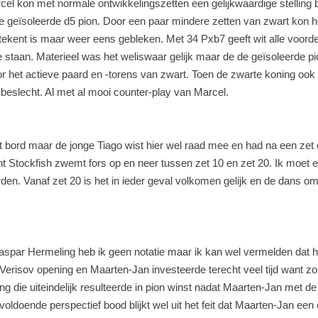
rcel kon met normale ontwikkelingszetten een gelijkwaardige stelling 
de geïsoleerde d5 pion. Door een paar mindere zetten van zwart kon h
tekent is maar weer eens gebleken. Met 34 Pxb7 geeft wit alle voord
 staan. Materieel was het weliswaar gelijk maar de de geïsoleerde p
r het actieve paard en -torens van zwart. Toen de zwarte koning ook
beslecht. Al met al mooi counter-play van Marcel.
 bord maar de jonge Tiago wist hier wel raad mee en had na een zet of 
t Stockfish zwemt fors op en neer tussen zet 10 en zet 20. Ik moet e
den. Vanaf zet 20 is het in ieder geval volkomen gelijk en de dans om
aspar Hermeling heb ik geen notatie maar ik kan wel vermelden dat he
risov opening en Maarten-Jan investeerde terecht veel tijd want zoiets
ng die uiteindelijk resulteerde in pion winst nadat Maarten-Jan met de
g voldoende perspectief bood blijkt wel uit het feit dat Maarten-Jan e