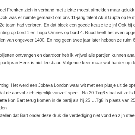
rcel Frenken zich in verband met ziekte moest afmelden maar gelukk
ok was er ruimte gemaakt om ons 11-jarig talent Akul Gupta op te s
s 2e team had verloren. En dat bleek een goede keuze te zijn! Ook bij
ting op bord 1 en Tiago Omnes op bord 4. Ruud heeft het even opgezo
dden van ongeveer 1400. En nog geen twee jaar later hebben ze ruim 
biljetten ontvangen en daardoor heb ik vrijwel alle partijen kunnen ana
partij van Henk is niet leesbaar. Volgende keer maar wat harder op 
ting. Het werd een Jobava London waar wit met een plusje uit de o
dat de aanval zich eigenlijk vanzelf speelt. Na 20 Txg6 staat wit zel
ette kon Bart terug komen in de partij als hij 25….Tg8 in plaats van 
dden
ellen dat Bart onder deze druk die verdediging niet vond en zijn ste