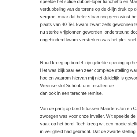
speelde het solide dubbel-loper fianchetto en Ma
verdubbeling van de torens op de d-lijn druk op 
vergroot maar dat beter staan nog geen winst be
plaats van 40 Te1 kwam zwart zelfs gewonnen te
nu sterke vrijpionnen geworden ,ondersteund doo
ongehinderd kwam versterken was het pleit snel 
Ruud kreeg op bord 4 zijn geliefde opening op het
Het was blijkbaar een zeer complexe stelling wan
hoe en waarom hiervan mij niet duidelijk is gewor
Weense slot Schönbrunn resulteerde
dan ook in een terechte remise.
Van de partij op bord 5 tussen Maarten-Jan en C
zwoegen was voor onze invaller. Wit speelde de Ve
vaak op het bord. Toch kreeg wit een mooie stelli
in veiligheid had gebracht. Dat de zwarte stellin