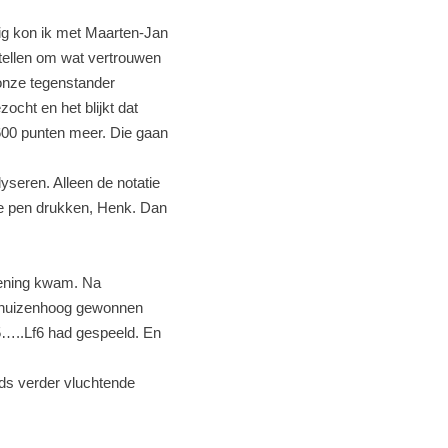
ig kon ik met Maarten-Jan
tellen om wat vertrouwen
 onze tegenstander
cht en het blijkt dat
600 punten meer. Die gaan
lyseren. Alleen de notatie
de pen drukken, Henk. Dan
pening kwam. Na
fs huizenhoog gewonnen
25…..Lf6 had gespeeld. En
eds verder vluchtende