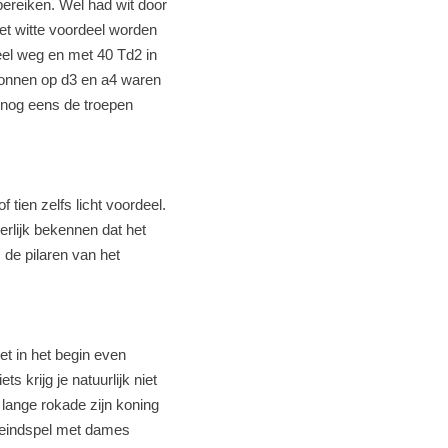
bereiken. Wel had wit door
et witte voordeel worden
eel weg en met 40 Td2 in
ionnen op d3 en a4 waren
 nog eens de troepen
tien zelfs licht voordeel.
erlijk bekennen dat het
 de pilaren van het
t in het begin even
 krijg je natuurlijk niet
 lange rokade zijn koning
en eindspel met dames