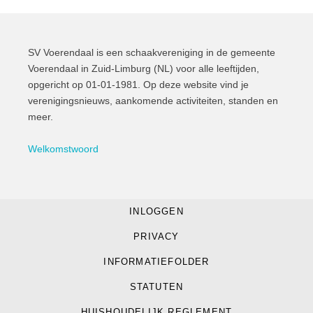
SV Voerendaal is een schaakvereniging in de gemeente
Voerendaal in Zuid-Limburg (NL) voor alle leeftijden,
opgericht op 01-01-1981. Op deze website vind je
verenigingsnieuws, aankomende activiteiten, standen en
meer.
Welkomstwoord
INLOGGEN
© 2022 SV Voerendaal
PRIVACY
website door facemakers.
INFORMATIEFOLDER
STATUTEN
HUISHOUDELIJK REGLEMENT