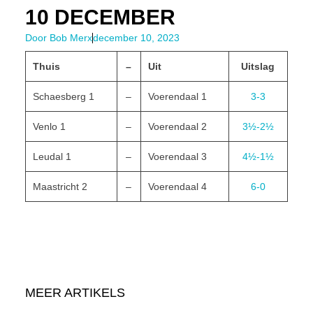
10 DECEMBER
Door
Bob Merx
december 10, 2023
Thuis
–
Uit
Uitslag
Schaesberg 1
–
Voerendaal 1
3-3
Venlo 1
–
Voerendaal 2
3½-2½
Leudal 1
–
Voerendaal 3
4½-1½
Maastricht 2
–
Voerendaal 4
6-0
MEER ARTIKELS