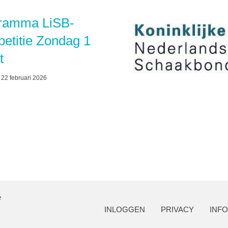
ramma LiSB-
etitie Zondag 1
t
22 februari 2026
e
INLOGGEN
PRIVACY
INF