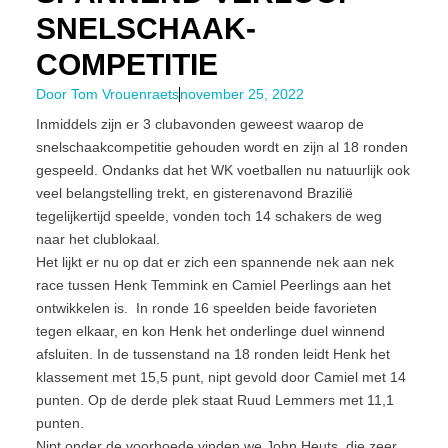
SNELSCHAAK-
COMPETITIE
Door
Tom Vrouenraets
november 25, 2022
Inmiddels zijn er 3 clubavonden geweest waarop de
snelschaakcompetitie gehouden wordt en zijn al 18 ronden
gespeeld. Ondanks dat het WK voetballen nu natuurlijk ook
veel belangstelling trekt, en gisterenavond Brazilië
tegelijkertijd speelde, vonden toch 14 schakers de weg
naar het clublokaal.
Het lijkt er nu op dat er zich een spannende nek aan nek
race tussen Henk Temmink en Camiel Peerlings aan het
ontwikkelen is. In ronde 16 speelden beide favorieten
tegen elkaar, en kon Henk het onderlinge duel winnend
afsluiten. In de tussenstand na 18 ronden leidt Henk het
klassement met 15,5 punt, nipt gevold door Camiel met 14
punten. Op de derde plek staat Ruud Lemmers met 11,1
punten.
Nipt onder de voorhoede vinden we John Heuts, die zeer