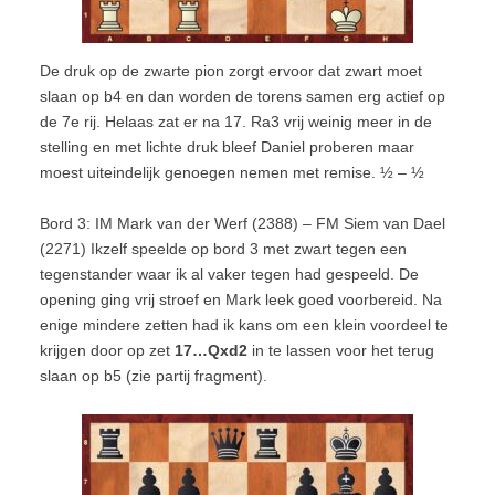
De druk op de zwarte pion zorgt ervoor dat zwart moet
slaan op b4 en dan worden de torens samen erg actief op
de 7e rij. Helaas zat er na 17. Ra3 vrij weinig meer in de
stelling en met lichte druk bleef Daniel proberen maar
moest uiteindelijk genoegen nemen met remise. ½ – ½
Bord 3: IM Mark van der Werf (2388) – FM Siem van Dael
(2271) Ikzelf speelde op bord 3 met zwart tegen een
tegenstander waar ik al vaker tegen had gespeeld. De
opening ging vrij stroef en Mark leek goed voorbereid. Na
enige mindere zetten had ik kans om een klein voordeel te
krijgen door op zet
17…Qxd2
in te lassen voor het terug
slaan op b5 (zie partij fragment).