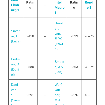
Ratin
Intelli
Ratin
Rond
Limb
–
g
Magic
g
e 8
urg 1
1
Haast
ert
Suvor
van,
ov, L.
2410
–
2399
½ – ½
E.P.C.
(Luca)
(Edwi
n)
Fridm
Smeet
an, D.
2580
–
s, J.S.
2563
½ – ½
(Dani
(Jan)
el)
Dael
Werf
van,
van
S.
2291
–
der,
2376
0 – 1
(Siem
M.J.