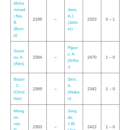
Moha
mmad
Jens,
i Nia,
A.J.
2189
–
2323
0 – 1
B.
(Jelm
(Born
er)
a)
Pijper
Suvor
s, A.
ov, A.
2384
–
2470
1 – 0
(Arthu
(Alex)
r)
Braun
Sirin,
, C.
A.
2389
–
2342
1 – 0
(Chris
(Ataka
tian)
n)
Meeg
Jong
en
de,
van,
J.W.
2303
–
2422
1 – 0