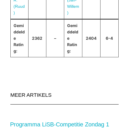
R.
(Jan-
(Ruud
Willem
)
)
Gemi
Gemi
ddeld
ddeld
e
2362
–
e
2404
6-4
Ratin
Ratin
g:
g:
MEER ARTIKELS
Programma LiSB-Competitie Zondag 1